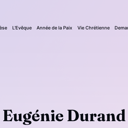
cèse
L'Evêque
Année de la Paix
Vie Chrétienne
Deman
Eugénie Durand