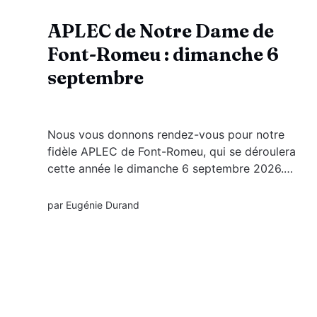
APLEC de Notre Dame de
Font-Romeu : dimanche 6
septembre
Nous vous donnons rendez-vous pour notre
fidèle APLEC de Font-Romeu, qui se déroulera
cette année le dimanche 6 septembre 2026.
Cette édition revêtira un caractère tout
particulier : en plus d’ouvrir l’année diocésaine
par
Eugénie Durand
de la Paix (« Pau i Treva »), nous célébrerons
également les 100 ans du couronnement...