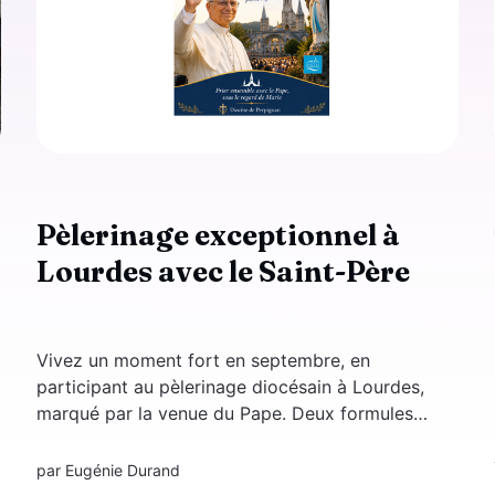
Pèlerinage exceptionnel à
Lourdes avec le Saint-Père
Vivez un moment fort en septembre, en
participant au pèlerinage diocésain à Lourdes,
marqué par la venue du Pape. Deux formules
sont proposées afin de permettre au plus
grand nombre de prendre part à cet
par
Eugénie Durand
événement. Option 1 : Le dimanche 27