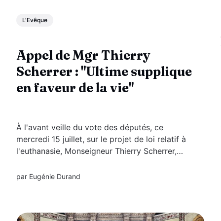
L'Evêque
Appel de Mgr Thierry
Scherrer : "Ultime supplique
en faveur de la vie"
À l'avant veille du vote des députés, ce
mercredi 15 juillet, sur le projet de loi relatif à
l'euthanasie, Monseigneur Thierry Scherrer,
évêque de Perpignan-Elne, adresse un message
et invite tous les catholiques du diocèse à
par
Eugénie Durand
s'unir dans la prière pour la défense...