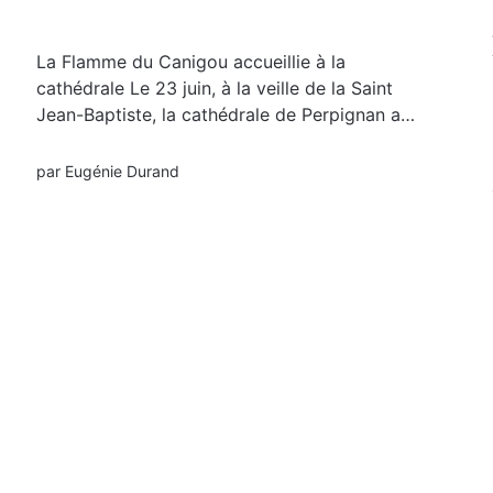
La Flamme du Canigou accueillie à la
cathédrale Le 23 juin, à la veille de la Saint
Jean-Baptiste, la cathédrale de Perpignan a
accueilli la Flamme du Canigou, symbole fort
de l’identité catalane. Cette arrivée solennelle
par
Eugénie Durand
s’est inscrite dans un moment de recueillement,
marqué par la célébration...