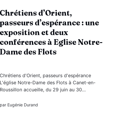
Chrétiens d’Orient,
passeurs d’espérance : une
exposition et deux
conférences à Eglise Notre-
Dame des Flots
Chrétiens d'Orient, passeurs d'espérance
L'église Notre-Dame des Flots à Canet-en-
Roussillon accueille, du 29 juin au 30
septembre, l'exposition « Chrétiens d'Orient,
passeurs d'espérance ». Deux conférences
par
Eugénie Durand
viendront enrichir cette exposition : Jeudi 16
juillet à 19 h « Genèse...