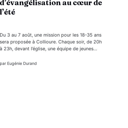
d’évangélisation au cœur de
l’été
Du 3 au 7 août, une mission pour les 18-35 ans
sera proposée à Collioure. Chaque soir, de 20h
à 23h, devant l’église, une équipe de jeunes
accueillera les vacanciers. L’objectif est d’offrir
un espace simple et ouvert pour ceux qui
par
Eugénie Durand
souhaitent faire une pause avec...