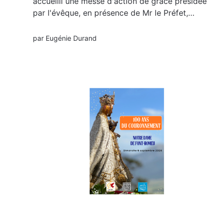
accueilli une messe d'action de grâce présidée
par l'évêque, en présence de Mr le Préfet,
Pierre Regnault de la Mothe, le Maire de Rodès,
Marc Bianchini, et des paroissiens des villages
par
Eugénie Durand
sinistrés. Retrouvez-ci dessous quelques...