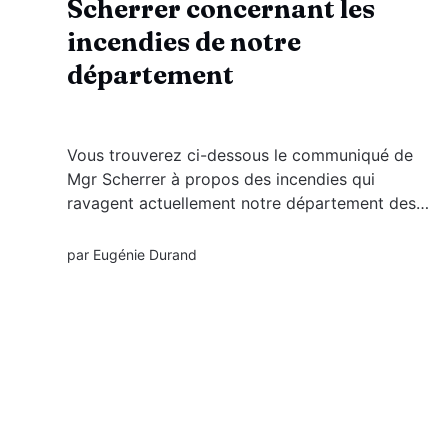
Scherrer concernant les
incendies de notre
département
Vous trouverez ci-dessous le communiqué de
Mgr Scherrer à propos des incendies qui
ravagent actuellement notre département des
Pyrénées-Orientales : 6 juillet 2026.
Communiqué incendies P.O_6 juillet
par
Eugénie Durand
2026Communiqué incendies P.O_.pdf126
KBdownload-circle...