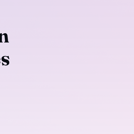
un
es