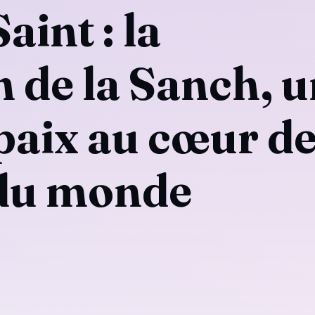
aint : la
 de la Sanch, 
 paix au cœur d
 du monde