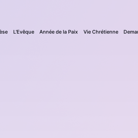
cèse
L'Evêque
Année de la Paix
Vie Chrétienne
Deman