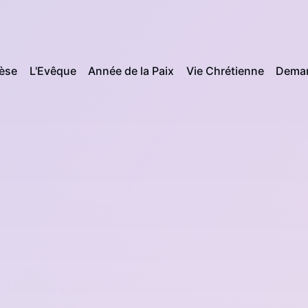
cèse
L'Evêque
Année de la Paix
Vie Chrétienne
Deman