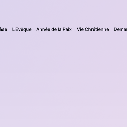
cèse
L'Evêque
Année de la Paix
Vie Chrétienne
Deman