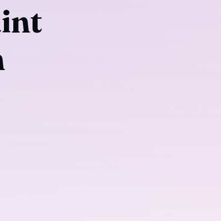
int
n