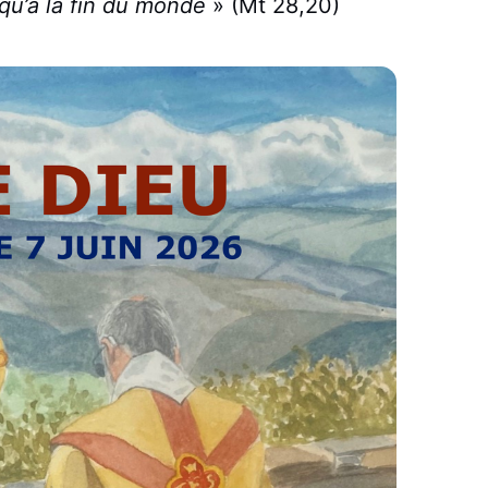
squ’à la fin du monde
» (Mt 28,20)