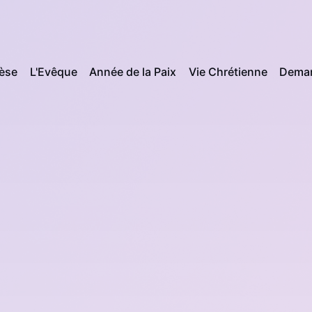
cèse
L'Evêque
Année de la Paix
Vie Chrétienne
Deman