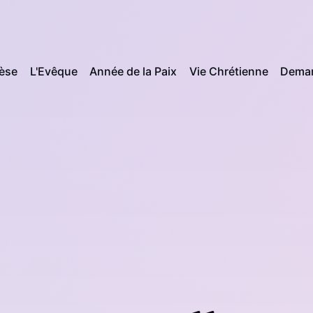
cèse
L'Evêque
Année de la Paix
Vie Chrétienne
Deman