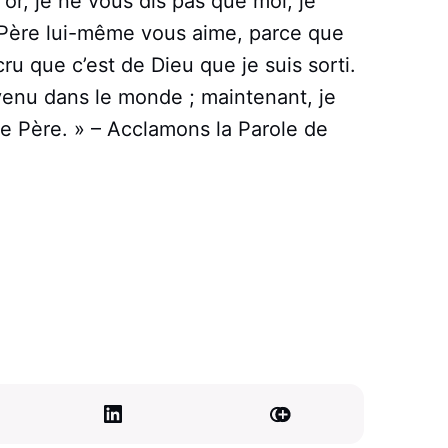
r, je ne vous dis pas que moi, je
e Père lui-même vous aime, parce que
u que c’est de Dieu que je suis sorti.
s venu dans le monde ; maintenant, je
 le Père. » – Acclamons la Parole de