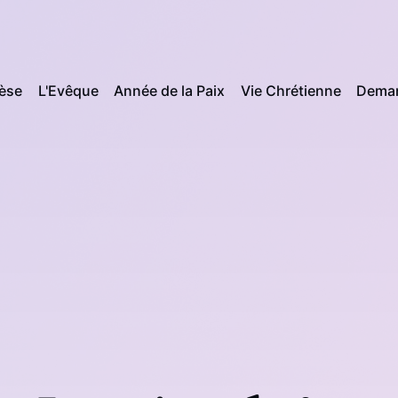
cèse
L'Evêque
Année de la Paix
Vie Chrétienne
Deman