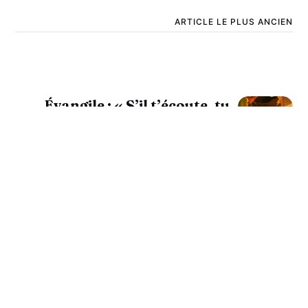
ARTICLE LE PLUS ANCIEN
Évangile : « S’il t’écoute, tu
as gagné ton frère » (Mt
18, 15-20)